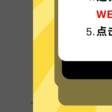
马里奥赛车加速器的服务器使用更新一代的
闪连“连接技术，只为速度而生，可轻松支
4K流媒体。
看看其他人对马里奥赛车加速器的评价
一键连接，无需任何繁