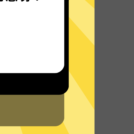
马里奥赛车加速器的自研发通信协议，使您
无论是在路上还是沙发上，都能轻松快速地
访问网络，体验真正的极速网络。
了解更多马里奥赛车加速器App特点