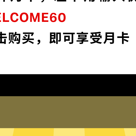
”
马里奥赛车加速器采用最前沿的数据加密技
持
术，使您全面掌控您的网络隐私与安全。
下载马里奥赛车加速器App
为什么选择马里奥赛车加速器
琐配置